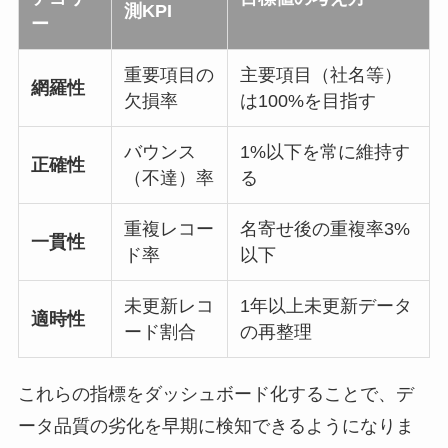
測KPI
ー
重要項目の
主要項目（社名等）
網羅性
欠損率
は100%を目指す
バウンス
1%以下を常に維持す
正確性
（不達）率
る
重複レコー
名寄せ後の重複率3%
一貫性
ド率
以下
未更新レコ
1年以上未更新データ
適時性
ード割合
の再整理
これらの指標をダッシュボード化することで、デ
ータ品質の劣化を早期に検知できるようになりま