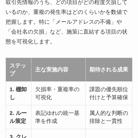
取引先情報のうち、どの項目がどの程度欠損して
いるのか、重複の発生率はどのくらいかを数値で
把握します。特に「メールアドレスの不備」や
「会社名の欠損」など、施策に直結する項目の状
態を可視化します。
ステッ
主な実施内容
期待される成果
プ
1. 棚卸
欠損率・重複率の
課題の優先順位
し
可視化
付けと予算確保
2. ルー
表記ゆれの統一基
属人的な判断の
ル策定
準を作成
排除と一貫性
3. クレ