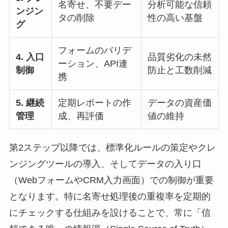
名寄せ、不要デー
分析可能な信頼
ンジン
タの削除
性の高い基盤
グ
フォームのバリデ
4. 入口
品質劣化の未然
ーション、API連
制御
防止と工数削減
携
5. 継続
定期レポートの作
データの資産価
管理
成、再評価
値の維持
第2ステップ以降では、標準化ルールの策定やクレ
ンジングツールの導入、そしてデータの入り口
（WebフォームやCRM入力画面）での制御が重要
となります。特に名寄せ処理後の重複率を定期的
にチェックする仕組みを設けることで、常に「信