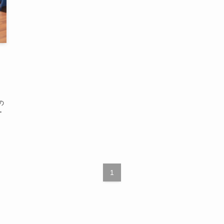
の
ー
1