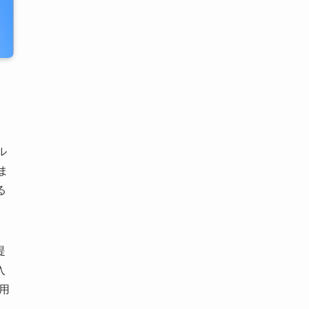
、
ル
ま
る
提
入
用