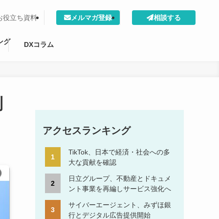
お役立ち資料
メルマガ登録
相談する
ング
DXコラム
制
アクセスランキング
TikTok、日本で経済・社会への多
大な貢献を確認
日立グループ、不動産とドキュメ
ント事業を再編しサービス強化へ
サイバーエージェント、みずほ銀
行とデジタル広告提供開始