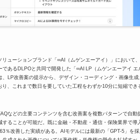
ソリューションブランド「∞AI（ムゲンエーアイ）」において
あるDLPOと共同で開発した「∞AI LP（ムゲンエーアイ エ
は、LP改善案の提示から、デザイン・コーディング・画像生成
おり、これまで数日を要していた工程をわずか10分に短縮でき
FAQなどの主要コンテンツを含む改善案を複数パターンで自動
削減することが可能だ。既に金融・不動産・通信・保険業界で導
63％改善した実績がある。AIモデルには最新の「GPT-5」を採
。生成された画像については著作権・肖像権の懸念を払拭すべ