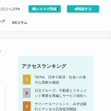
お役立ち資料
メルマガ登録
相談する
ング
DXコラム
活
アクセスランキング
TikTok、日本で経済・社会への多
大な貢献を確認
日立グループ、不動産とドキュメ
ント事業を再編しサービス強化へ
サイバーエージェント、みずほ銀
行とデジタル広告提供開始