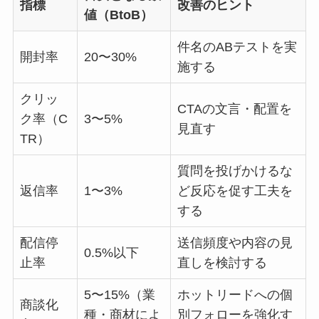
指標
改善のヒント
値（BtoB）
件名のABテストを実
開封率
20〜30%
施する
クリッ
CTAの文言・配置を
ク率（C
3〜5%
見直す
TR）
質問を投げかけるな
返信率
1〜3%
ど反応を促す工夫を
する
配信停
送信頻度や内容の見
0.5%以下
止率
直しを検討する
5〜15%（業
ホットリードへの個
商談化
種・商材によ
別フォローを強化す