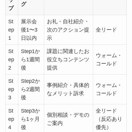
グ
プ
St
展示会
お礼・自社紹介・
ep
後1〜3
次のアクション提
全リード
1
日以内
示
St
Step1か
課題に関連したお
ウォーム・
ep
ら1週間
役立ちコンテンツ
コールド
2
後
提供
St
Step2か
事例紹介・具体的
ウォーム・
ep
ら2週間
なメリット訴求
コールド
3
後
St
Step3か
全リード
個別相談・デモの
ep
ら1ヶ月
（反応あり
ご案内
4
後
優先）