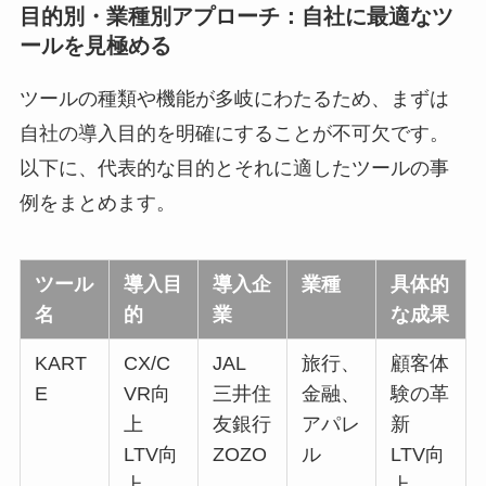
目的別・業種別アプローチ：自社に最適なツ
ールを見極める
ツールの種類や機能が多岐にわたるため、まずは
自社の導入目的を明確にすることが不可欠です。
以下に、代表的な目的とそれに適したツールの事
例をまとめます。
ツール
導入目
導入企
業種
具体的
名
的
業
な成果
KART
CX/C
JAL
旅行、
顧客体
E
VR向
三井住
金融、
験の革
上
友銀行
アパレ
新
LTV向
ZOZO
ル
LTV向
上
上