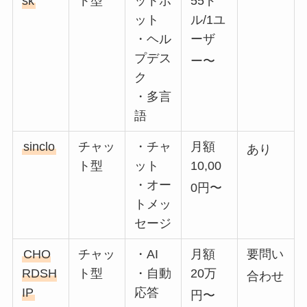
sk
ト型
ットボ
55ド
ット
ル/1ユ
・ヘル
ーザ
プデス
ー〜
ク
・多言
語
sinclo
チャッ
・チャ
月額
あり
ト型
ット
10,00
・オー
0円〜
トメッ
セージ
CHO
チャッ
・AI
月額
要問い
RDSH
ト型
・自動
20万
合わせ
IP
応答
円〜