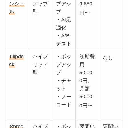
ンシェ
アップ
プアッ
9,880
ル
型
プ
円〜
・AI最
適化
・A/B
テスト
Flipde
ハイブ
・ポッ
初期費
なし
sk
リッド
プアッ
用
型
プ
50,00
・チャ
0円、
ット
月額
・ノー
50,00
コード
0円〜
Sproc
ハイブ
・ポッ
要問い
要問い