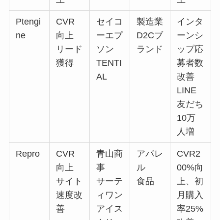
Ptengi
CVR
セイコ
製造業
インタ
ne
向上
ーエプ
D2Cブ
ーンシ
リード
ソン
ランド
ップ応
獲得
TENTI
募者数
AL
改善
LINE
友だち
10万
人増
Repro
CVR
青山商
アパレ
CVR2
向上
事
ル
00%向
サイト
サーテ
食品
上、初
速度改
ィワン
月購入
善
アイス
率25%