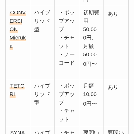
CONV
ハイブ
・ポッ
初期費
あり
ERSI
リッド
プアッ
用
ON
型
プ
50,00
Mieruk
・チャ
0円、
a
ット
月額
・ノー
50,00
コード
0円〜
TETO
ハイブ
・ポッ
月額
あり
RI
リッド
プアッ
10,00
型
プ
0円〜
・チャ
ット
SYNA
ハイブ
・チャ
要問い
要問い