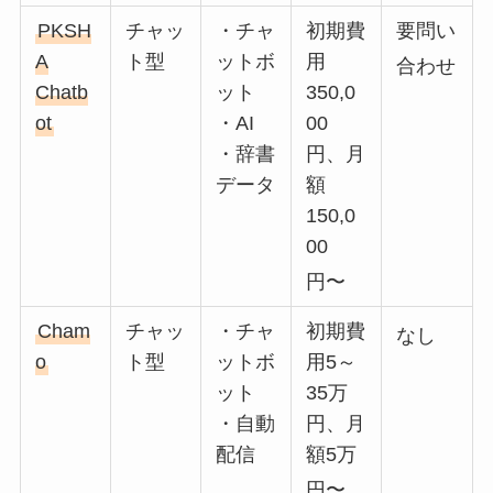
PKSH
チャッ
・チャ
初期費
要問い
A
ト型
ットボ
用
合わせ
Chatb
ット
350,0
ot
・AI
00
・辞書
円、月
データ
額
150,0
00
円〜
Cham
チャッ
・チャ
初期費
なし
o
ト型
ットボ
用5～
ット
35万
・自動
円、月
配信
額5万
円〜