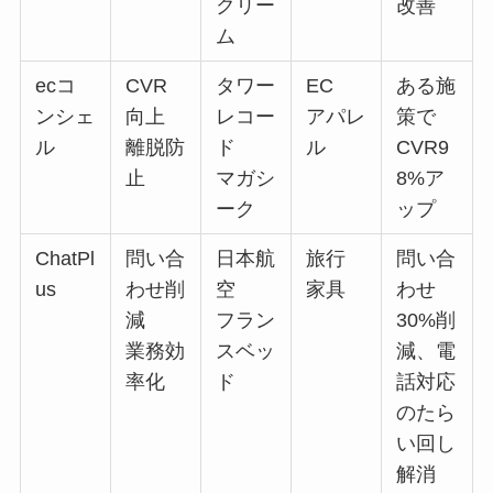
クリー
改善
ム
ecコ
CVR
タワー
EC
ある施
ンシェ
向上
レコー
アパレ
策で
ル
離脱防
ド
ル
CVR9
止
マガシ
8%ア
ーク
ップ
ChatPl
問い合
日本航
旅行
問い合
us
わせ削
空
家具
わせ
減
フラン
30%削
業務効
スベッ
減、電
率化
ド
話対応
のたら
い回し
解消