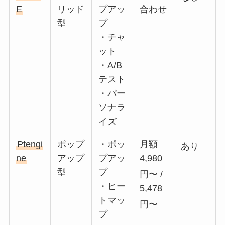
E
リッド
プアッ
合わせ
型
プ
・チャ
ット
・A/B
テスト
・パー
ソナラ
イズ
Ptengi
ポップ
・ポッ
月額
あり
ne
アップ
プアッ
4,980
型
プ
円〜
/
・ヒー
5,478
トマッ
円〜
プ